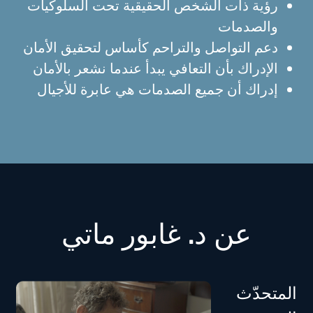
رؤية ذات الشخص الحقيقية تحت السلوكيات
والصدمات
دعم التواصل والتراحم كأساس لتحقيق الأمان
الإدراك بأن التعافي يبدأ عندما نشعر بالأمان
إدراك أن جميع الصدمات هي عابرة للأجيال
عن د. غابور ماتي
المتحدّث