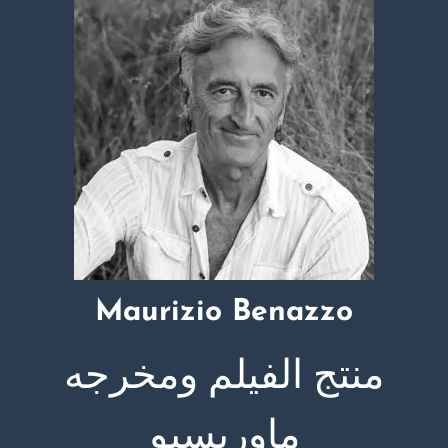
Maurizio Benazzo​
منتج الفيلم ومخرجه
ماوريسيو