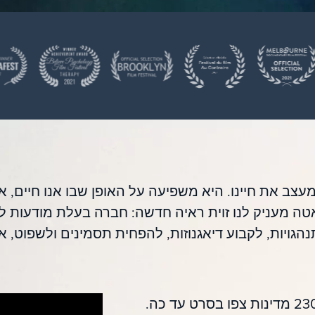
צב את חיינו. היא משפיעה על האופן שבו אנו חיים, 
טה מעניק לנו זוית ראיה חדשה: חברה בעלת מודעות לט
גויות, לקבוע דיאגנוזות, להפחית תסמינים ולשפוט, א
למעלה מ-6,000,000 בני אדם מ-230 מדינות צפו בסרט עד כה.