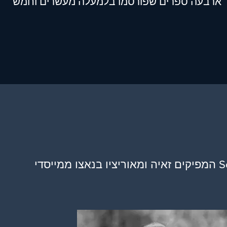
בר ארבעה ספרים שפורסמו בלמעלה מעשרים וחמש
המפיקים זאיה ומאוריציו בנאצו ממייסדי Science & Nonduality בשותפות עם קרוליין האריסון מ-The Hive Studios יצרו את