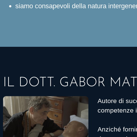
siamo consapevoli della natura intergene
IL DOTT. GABOR MA
Autore di suc
competenze in 
Anziché fornir