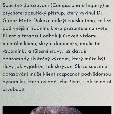
Soucitné dotazování (Compssionate Inquiry) je
psychoterapeutický přístup, který vyvinul Dr.
Gabor Maté. Dokáže odkrýt roušku toho, co leží
pod vnějším zdáním, které prezentujeme světu.
Klient a terapeut odhalují úroveň vědomí,
mentální klima, skryté domněnky, implicitní
vzpomínky a tělesné stavy, jež dávají
dohromady skutečný význam, který může být
slovy jak vyjádřen, tak skrýván. Skrze soucitné
dotazování může klient rozpoznat podvědomou
dynamiku, která ovládá jeho život, i jak se od ní
osvobodit.